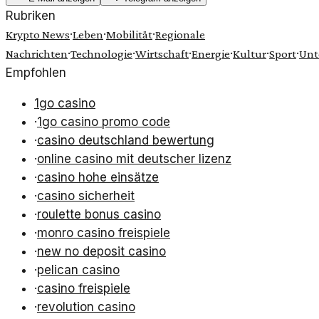
Rubriken
·
·
·
Krypto News
Leben
Mobilität
Regionale
·
·
·
·
·
·
Nachrichten
Technologie
Wirtschaft
Energie
Kultur
Sport
Unt
Empfohlen
1go casino
·
1go casino promo code
·
casino deutschland bewertung
·
online casino mit deutscher lizenz
·
casino hohe einsätze
·
casino sicherheit
·
roulette bonus casino
·
monro casino freispiele
·
new no deposit casino
·
pelican casino
·
casino freispiele
·
revolution casino