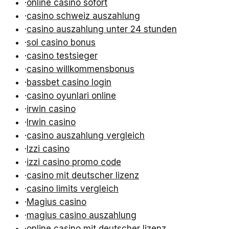
·
online casino sofort
·
casino schweiz auszahlung
·
casino auszahlung unter 24 stunden
·
sol casino bonus
·
casino testsieger
·
casino willkommensbonus
·
bassbet casino login
·
casino oyunlari online
·
irwin casino
·
Irwin casino
·
casino auszahlung vergleich
·
Izzi casino
·
izzi casino promo code
·
casino mit deutscher lizenz
·
casino limits vergleich
·
Magius casino
·
magius casino auszahlung
·
online casino mit deutscher lizenz