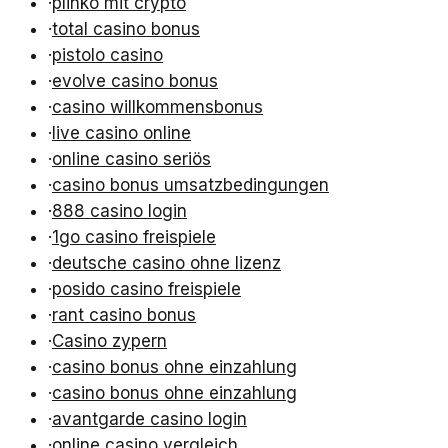
·
plinko mit crypto
·
total casino bonus
·
pistolo casino
·
evolve casino bonus
·
casino willkommensbonus
·
live casino online
·
online casino seriös
·
casino bonus umsatzbedingungen
·
888 casino login
·
1go casino freispiele
·
deutsche casino ohne lizenz
·
posido casino freispiele
·
rant casino bonus
·
Casino zypern
·
casino bonus ohne einzahlung
·
casino bonus ohne einzahlung
·
avantgarde casino login
·
online casino vergleich