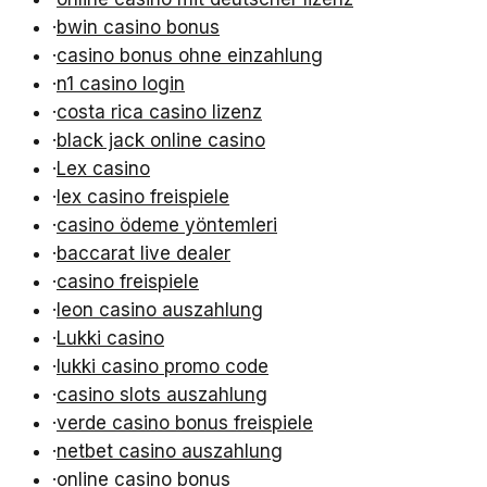
·
bwin casino bonus
·
casino bonus ohne einzahlung
·
n1 casino login
·
costa rica casino lizenz
·
black jack online casino
·
Lex casino
·
lex casino freispiele
·
casino ödeme yöntemleri
·
baccarat live dealer
·
casino freispiele
·
leon casino auszahlung
·
Lukki casino
·
lukki casino promo code
·
casino slots auszahlung
·
verde casino bonus freispiele
·
netbet casino auszahlung
·
online casino bonus