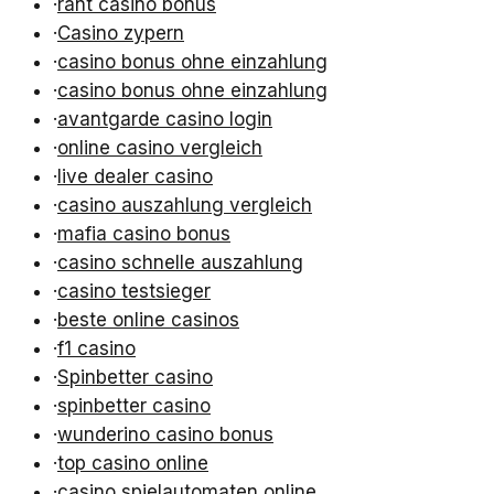
·
rant casino bonus
·
Casino zypern
·
casino bonus ohne einzahlung
·
casino bonus ohne einzahlung
·
avantgarde casino login
·
online casino vergleich
·
live dealer casino
·
casino auszahlung vergleich
·
mafia casino bonus
·
casino schnelle auszahlung
·
casino testsieger
·
beste online casinos
·
f1 casino
·
Spinbetter casino
·
spinbetter casino
·
wunderino casino bonus
·
top casino online
·
casino spielautomaten online