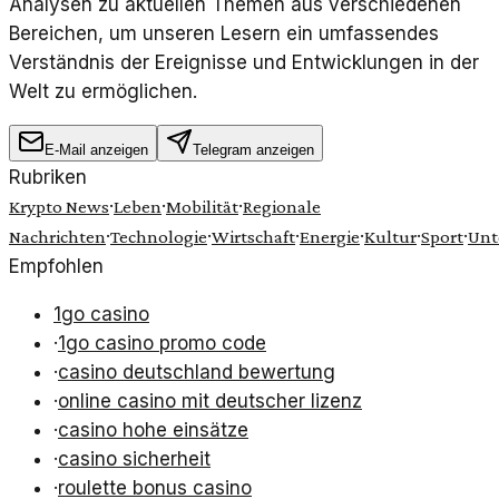
Analysen zu aktuellen Themen aus verschiedenen
Bereichen, um unseren Lesern ein umfassendes
Verständnis der Ereignisse und Entwicklungen in der
Welt zu ermöglichen.
E-Mail anzeigen
Telegram anzeigen
Rubriken
·
·
·
Krypto News
Leben
Mobilität
Regionale
·
·
·
·
·
·
Nachrichten
Technologie
Wirtschaft
Energie
Kultur
Sport
Unt
Empfohlen
1go casino
·
1go casino promo code
·
casino deutschland bewertung
·
online casino mit deutscher lizenz
·
casino hohe einsätze
·
casino sicherheit
·
roulette bonus casino